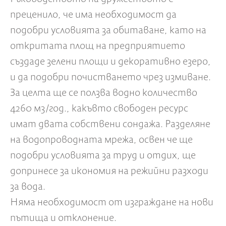
преценило, че има необходимост да
подобри условията за обитаване, като на
откритата площ на предприятието
създаде зелени площи и декоративно езеро,
и да подобри почистването чрез измиване.
За целта ще се ползва водно количество
4260 м3/год., какъвто свободен ресурс
имат двата собствени сондажа. Разделяне
на водопроводната мрежа, освен че ще
подобри условията за труд и отдих, ще
допринесе за икономия на режийни разходи
за вода.
Няма необходимост от изграждане на нови
пътища и отклонение.