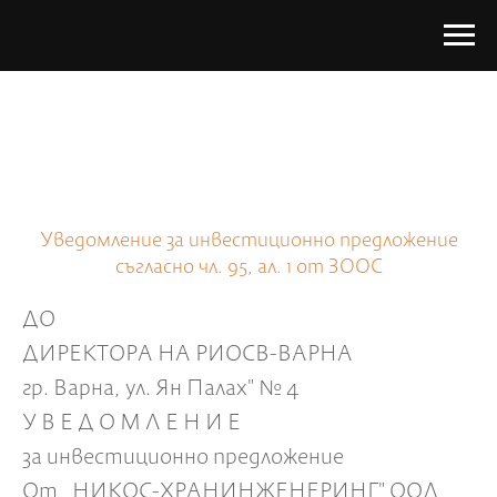
Уведомление за инвестиционно предложение
съгласно чл. 95, ал. 1 от ЗООС
ДО
ДИРЕКТОРА НА РИОСВ-ВАРНА
гр. Варна, ул. Ян Палах" № 4
У В Е Д О М Л Е Н И Е
за инвестиционно предложение
От „НИКОС-ХРАНИНЖЕНЕРИНГ" ООД