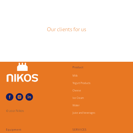
Our clients for us
Product
Milk
Yogurt Products
Cheese
Ice Cream
Water
© 2021 Nikos
Juice and beverages
Equipment
SERVICES